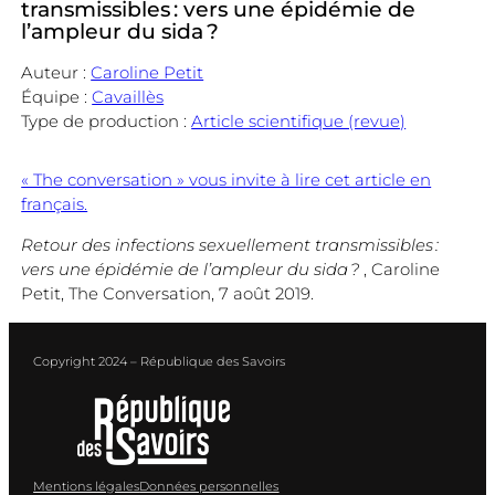
transmissibles : vers une épidémie de
l’ampleur du sida ?
Auteur :
Caroline Petit
Équipe :
Cavaillès
Type de production :
Article scientifique (revue)
« The conversation » vous invite à lire cet article en
français.
Retour des infections sexuellement transmissibles :
vers une épidémie de l’ampleur du sida ?
, Caroline
Petit, The Conversation, 7 août 2019.
Copyright 2024 – République des Savoirs
Mentions légales
Données personnelles