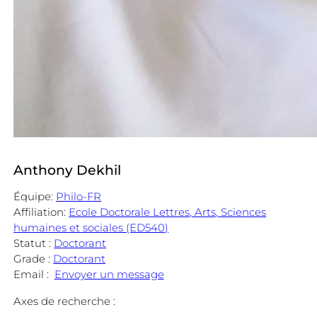
Anthony Dekhil
Équipe:
Philo-FR
Affiliation:
Ecole Doctorale Lettres, Arts, Sciences
humaines et sociales (ED540)
Statut :
Doctorant
Grade :
Doctorant
Email :
Envoyer un message
Axes de recherche :