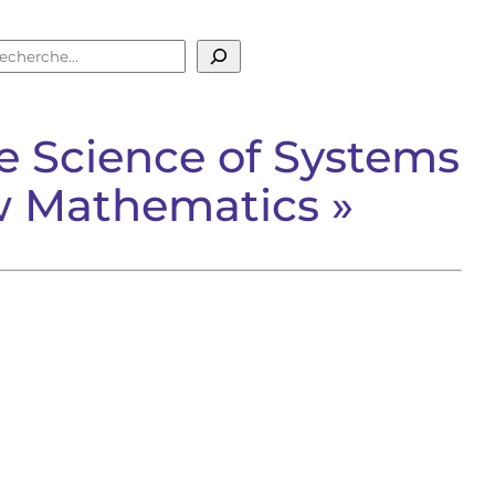
echercher
he Science of Systems
ew Mathematics »