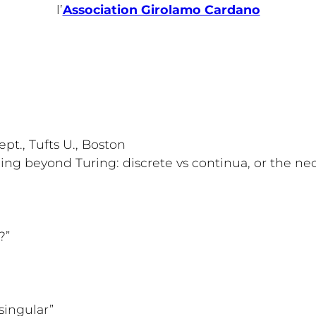
l’
Association Girolamo Cardano
t., Tufts U., Boston
oing beyond Turing: discrete vs continua, or the ne
?”
singular”