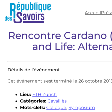
Accueil
Prés
République 
Laboratoire transdisciplina
Rencontre Cardano (I
and Life: Alter
Détails de l’événement
Cet événement s’est terminé le 26 octobre 201
Lieu:
ETH Zürich
Catégories:
Cavaillès
Mots-clefs:
Colloque
,
Symposium