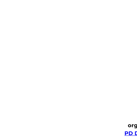
org
PD 