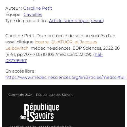
Auteur :
Caroline Petit
Équipe :
Cavaillès
Type de production :
Article scientifique (revue)
Caroline Petit. D’un protocole de soin au succès d’un
essai clinique
Iccarre, QUATUOR, et Jacques
Leibowitch
. médecine/sciences, EDP Sciences, 2022, 38
(8-9), pp.707-713. ⟨10.1051/medsci/2022109⟩. ⟨
hal-
03779990
⟩
En accès libre :
https://www.medecinesciences.org/en/articles/medsci/fu
Copyright 2024 – République des Savoirs
Mentions légales
Données personnelles