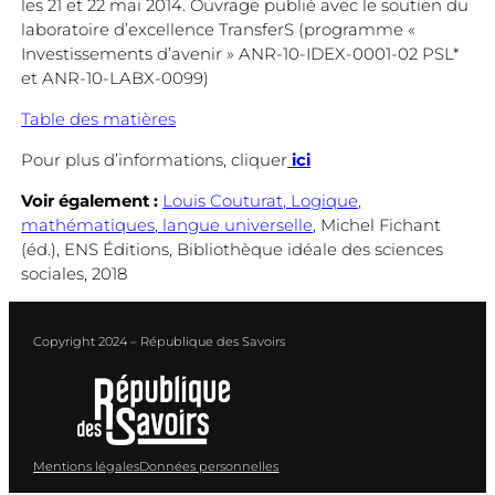
les 21 et 22 mai 2014. Ouvrage publié avec le soutien du
laboratoire d’excellence TransferS (programme «
Investissements d’avenir » ANR-10-IDEX-0001-02 PSL*
et ANR-10-LABX-0099)
Table des matières
Pour plus d’informations, cliquer
ici
Voir également :
Louis Couturat, Logique,
mathématiques, langue universelle
, Michel Fichant
(éd.), ENS Éditions, Bibliothèque idéale des sciences
sociales, 2018
Copyright 2024 – République des Savoirs
Mentions légales
Données personnelles