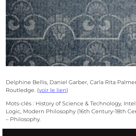
Delphine Bellis, Daniel Garber, Carla Rita Palmer
Routledge. (
voir le lien
)
Mots-clés : History of Science & Technology, Intel
Logic, Modern Philosophy (16th Century-18th Cent
– Philosophy.