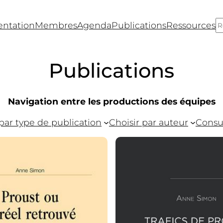
R
entation
Membres
Agenda
Publications
Ressources
des Savoirs
ire du CNRS, ENS et du Collège de France
Publications
Navigation entre les productions des équipes
 par type de publication
Choisir par auteur
Consul