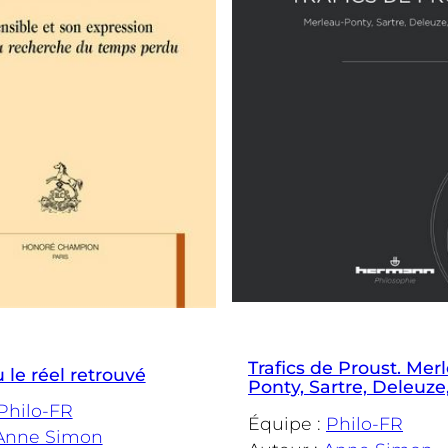
Trafics de Proust. Mer
 le réel retrouvé
Ponty, Sartre, Deleuze
Philo-FR
Équipe :
Philo-FR
Anne Simon