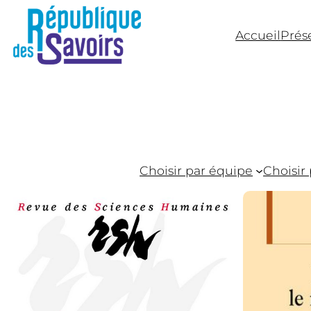
Accueil
Prés
République 
Laboratoire transdisciplina
Choisir par équipe
Choisir