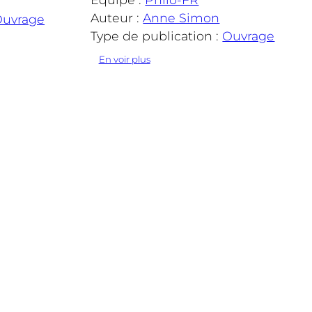
Auteur :
Anne Simon
uvrage
Type de publication :
Ouvrage
:
En voir plus
La
Rumeur
des
distances
traversées.
Proust,
une
esthétique
de
la
surimpression