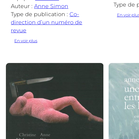
Type de p
Auteur :
Anne Simon
Type de publication :
Co-
En voir plu
direction d’un numéro de
revue
:
En voir plus
Zoopoétique. Des
animaux
en
littérature
moderne de langue
française