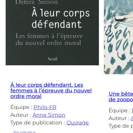
À leur corps défendant. Les
femmes à l’épreuve du nouvel
Une bête 
ordre moral
de zoopo
Équipe :
Philo-FR
Équipe :
Auteur :
Anne Simon
Auteur :
Type de publication :
Ouvrage
Type de p
:
En voir plus