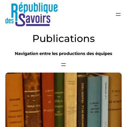
République de
Laboratoire transdisciplinaire d
Publications
Navigation entre les productions des équipes