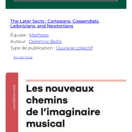
The Later Sects : Cartesians, Gassendists,
Leibnizians, and Newtonians
Équipe :
Mathesis
Auteur :
Delphine Bellis
Type de publication :
Ouvrage collectif
:
En voir plus
The
Later
Sects
:
Cartesians,
Gassendists,
Leibnizians,
and
Newtonians