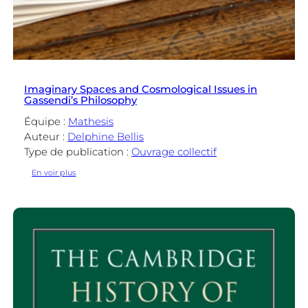
Imaginary Spaces and Cosmological Issues in
Gassendi’s Philosophy
Équipe :
Mathesis
Auteur :
Delphine Bellis
Type de publication :
Ouvrage collectif
:
En voir plus
Imaginary
Spaces
and
Cosmological
Issues
in
Gassendi’s
Philosophy