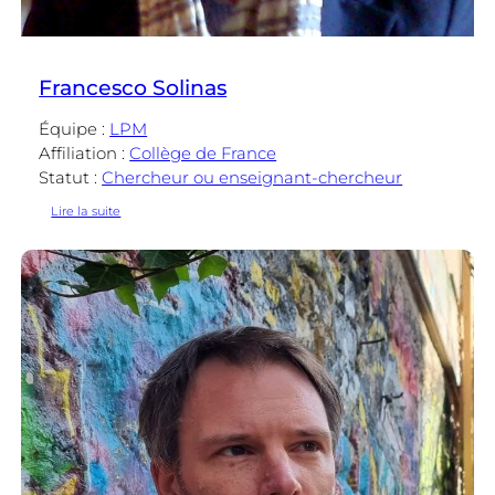
Francesco Solinas
Équipe :
LPM
Affiliation :
Collège de France
Statut :
Chercheur ou enseignant-chercheur
:
Lire la suite
Francesco
Solinas