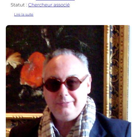
Statut :
Chercheur associé
:
Lire la suite
Guillaume
Navaud