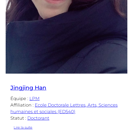
Jingjing Han
Équipe :
LPM
Affiliation :
Ecole Doctorale Lettres, Arts, Sciences
humaines et sociales (ED540)
Statut :
Doctorant
:
Lire la suite
Jingjing