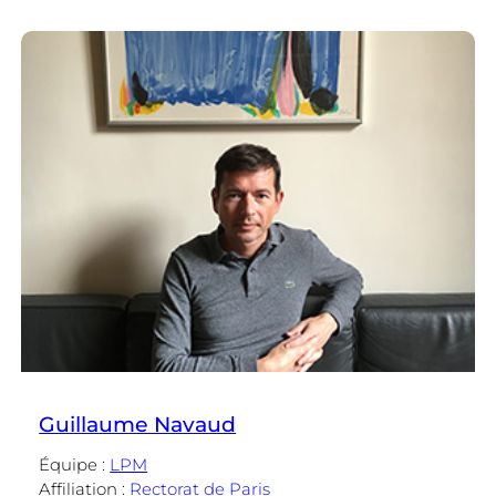
Antoine
Compagnon
Guillaume Navaud
Équipe :
LPM
Affiliation :
Rectorat de Paris