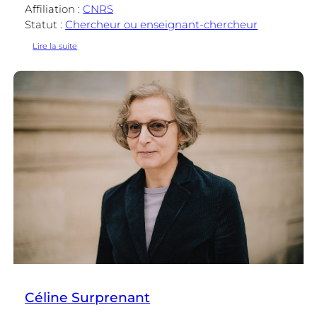
Affiliation :
CNRS
Statut :
Chercheur ou enseignant-chercheur
:
Lire la suite
Monique
Canto-
Sperber
Céline Surprenant