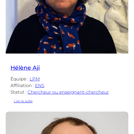
Hélène Aji
Équipe :
LPM
Affiliation :
ENS
Statut :
Chercheur ou enseignant-chercheur
:
Lire la suite
Hélène
Aji