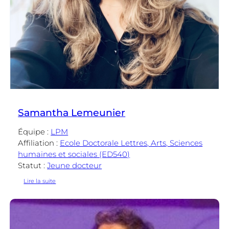
Samantha Lemeunier
Équipe :
LPM
Affiliation :
Ecole Doctorale Lettres, Arts, Sciences
humaines et sociales (ED540)
Statut :
Jeune docteur
:
Lire la suite
Samantha
Lemeunier