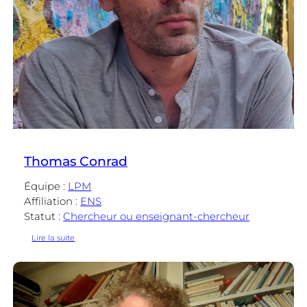
Thomas Conrad
Équipe :
LPM
Affiliation :
ENS
Statut :
Chercheur ou enseignant-chercheur
:
Lire la suite
Thomas
Conrad