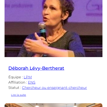
Déborah Lévy-Bertherat
Équipe :
LPM
Affiliation :
ENS
Statut :
Chercheur ou enseignant-chercheur
:
Lire la suite
Déborah
Lévy-
Bertherat