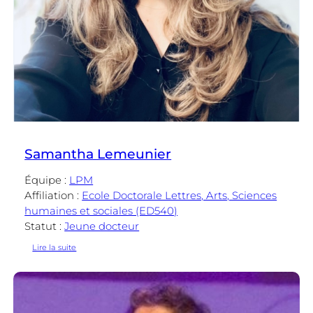
Samantha Lemeunier
Équipe :
LPM
Affiliation :
Ecole Doctorale Lettres, Arts, Sciences
humaines et sociales (ED540)
Statut :
Jeune docteur
:
Lire la suite
Samantha
Lemeunier