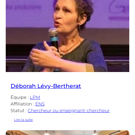
Déborah Lévy-Bertherat
Équipe :
LPM
Affiliation :
ENS
Statut :
Chercheur ou enseignant-chercheur
:
Lire la suite
Déborah
Lévy-
Bertherat