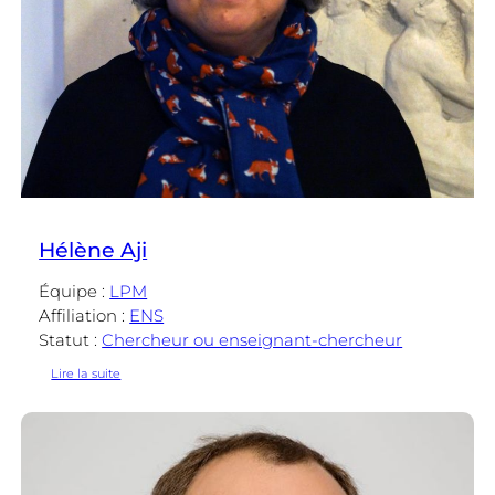
Hélène Aji
Équipe :
LPM
Affiliation :
ENS
Statut :
Chercheur ou enseignant-chercheur
:
Lire la suite
Hélène
Aji