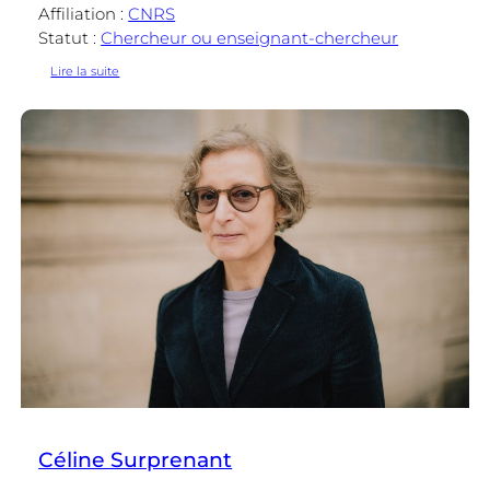
Affiliation :
CNRS
Statut :
Chercheur ou enseignant-chercheur
:
Lire la suite
Monique
Canto-
Sperber
Céline Surprenant