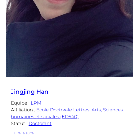
Jingjing Han
Équipe :
LPM
Affiliation :
Ecole Doctorale Lettres, Arts, Sciences
humaines et sociales (ED540)
Statut :
Doctorant
:
Lire la suite
Jingjing