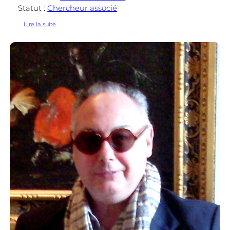
Statut :
Chercheur associé
:
Lire la suite
Guillaume
Navaud