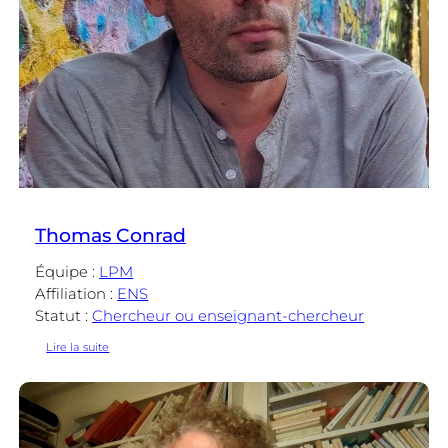
Thomas Conrad
Équipe :
LPM
Affiliation :
ENS
Statut :
Chercheur ou enseignant-chercheur
:
Lire la suite
Thomas
Conrad