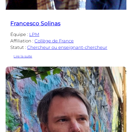
Francesco Solinas
Équipe :
LPM
Affiliation :
Collège de France
Statut :
Chercheur ou enseignant-chercheur
:
Lire la suite
Francesco
Solinas