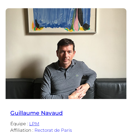
Antoine
Compagnon
Guillaume Navaud
Équipe :
LPM
Affiliation :
Rectorat de Paris